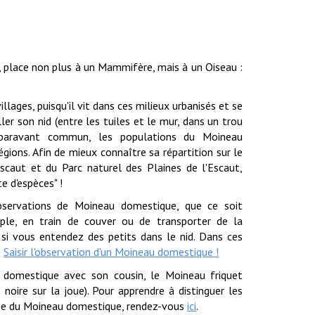
, place non plus à un Mammifère, mais à un Oiseau :
.
illages, puisqu'il vit dans ces milieux urbanisés et se
r son nid (entre les tuiles et le mur, dans un trou
uparavant commun, les populations du Moineau
ions. Afin de mieux connaître sa répartition sur le
Escaut et du Parc naturel des Plaines de l'Escaut,
e d'espèces" !
servations de Moineau domestique, que ce soit
ouple, en train de couver ou de transporter de la
e si vous entendez des petits dans le nid. Dans ces
:
Saisir l'observation d'un Moineau domestique !
 domestique avec son cousin, le Moineau friquet
 noire sur la joue)
. Pour apprendre à distinguer les
ie du Moineau domestique, r
endez-vous
ici
.