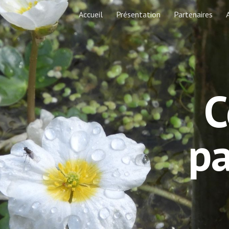
Accueil
Présentation
Partenaires
ip to main content
Skip to navigat
C
pa