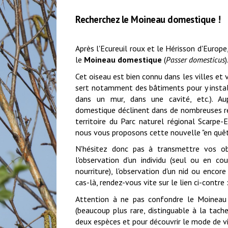
Recherchez le Moineau domestique !
Après l'Ecureuil roux
et le Hérisson d'Europe
le
Moineau domestique
(
Passer domesticus
)
Cet oiseau est bien connu dans les villes et v
sert notamment des bâtiments pour y installe
dans un mur, dans une cavité, etc.). A
domestique déclinent dans de nombreuses rég
territoire du Parc naturel régional Scarpe-
nous vous proposons cette nouvelle "en quêt
N'hésitez donc pas à transmettre vos ob
l'observation d'un individu (seul ou en c
nourriture), l'observation d'un nid ou encor
cas-là, rendez-vous vite sur le lien ci-contre
Attention à ne pas confondre le Moineau
(beaucoup plus rare, distinguable à la tache
deux espèces et pour découvrir le mode d
e v