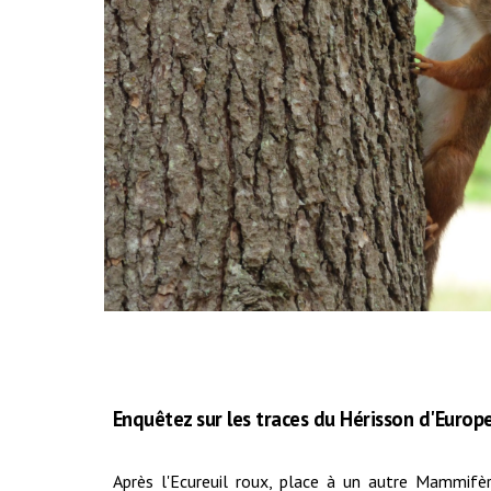
E
nquêtez sur les traces d
u Hérisson d'Europ
Après l'Ecureuil roux, place à un autre Mammifè