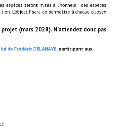
des
espèces seront mises à l’honneur : des espèces
tion. L’objectif sera de permettre à chaque citoyen
u projet (mars 2028). N'attendez donc pas
elui de Frédéric DELAHAYE
, participant aux
 !