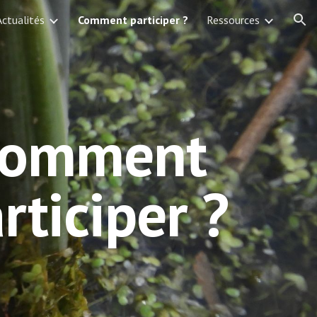
Actualités
Comment participer ?
Ressources
ion
omment
rticiper ?