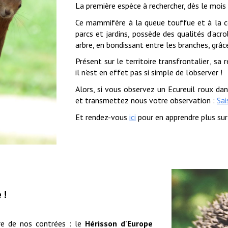
L
a première espèce à rechercher, dès le mois
Ce mammifère à la queue touffue et à la co
parcs et jardins,
possède des quali
tés d'acr
arbre, en bondissant entre les branches, grâce
Présent sur
le territoire transfrontalier
,
sa r
il n'est en effet
pas si simple de l'observer !
Alors, si vous observez un Ecureuil roux dan
et transmettez
nous votre observation :
Sai
Et rendez-vous
ici
pour en apprendre plus sur
e
!
re de nos contrées : le
Hérisson d'Europe